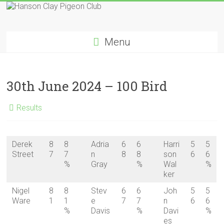
Skip
to
Hanson
content
Menu
Clay
Pigeon
30th June 2024 – 100 Bird
Club
Results
Derek
8
8
Adria
6
6
Harri
5
5
Street
7
7
n
8
8
son
6
6
%
Gray
%
Wal
%
ker
Nigel
8
8
Stev
6
6
Joh
5
5
Ware
1
1
e
7
7
n
6
6
%
Davis
%
Davi
%
es