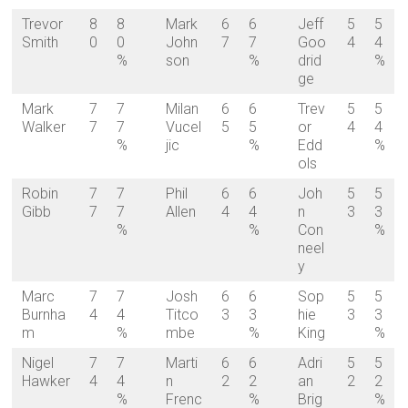
Trevor
8
8
Mark
6
6
Jeff
5
5
Smith
0
0
John
7
7
Goo
4
4
%
son
%
drid
%
ge
Mark
7
7
Milan
6
6
Trev
5
5
Walker
7
7
Vucel
5
5
or
4
4
%
jic
%
Edd
%
ols
Robin
7
7
Phil
6
6
Joh
5
5
Gibb
7
7
Allen
4
4
n
3
3
%
%
Con
%
neel
y
Marc
7
7
Josh
6
6
Sop
5
5
Burnha
4
4
Titco
3
3
hie
3
3
m
%
mbe
%
King
%
Nigel
7
7
Marti
6
6
Adri
5
5
Hawker
4
4
n
2
2
an
2
2
%
Frenc
%
Brig
%