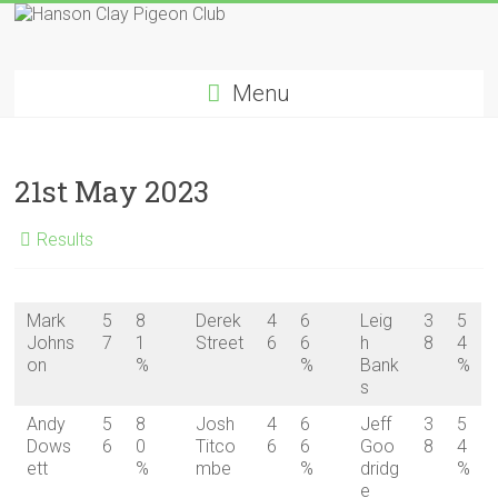
Skip
to
Hanson
content
Menu
Clay
Pigeon
21st May 2023
Club
Results
Mark
5
8
Derek
4
6
Leig
3
5
Johns
7
1
Street
6
6
h
8
4
on
%
%
Bank
%
s
Andy
5
8
Josh
4
6
Jeff
3
5
Dows
6
0
Titco
6
6
Goo
8
4
ett
%
mbe
%
dridg
%
e