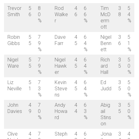
Trevor
5
8
Rod
4
6
Tim
3
5
Smith
6
0
Walke
6
6
McD
8
4
%
r
%
erm
%
ott
Robin
5
7
Dave
4
6
Nigel
3
5
Gibbs
5
9
Farr
5
4
Benn
6
1
%
%
ett
%
Nigel
5
7
Nigel
4
6
Rich
3
5
Ware
5
9
Hawk
5
4
ard
5
0
%
er
%
Hall
%
Liz
5
7
Kevin
4
6
Ed
3
5
Neville
1
3
Steve
5
4
Judd
5
0
%
ns
%
%
John
4
7
Andy
4
6
Abig
3
5
Davies
9
0
Howa
4
3
ail
5
0
%
rd
%
Stins
%
on
Clive
4
7
Steph
4
6
Jona
3
4