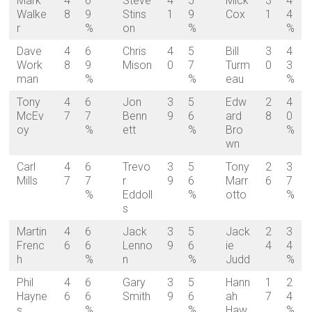
Mark
4
6
Steve
4
5
Mick
3
4
Walke
8
9
Stins
1
9
Cox
1
4
r
%
on
%
%
Dave
4
6
Chris
4
5
Bill
3
4
Work
8
9
Mison
0
7
Turm
0
3
man
%
%
eau
%
Tony
4
6
Jon
3
5
Edw
2
4
McEv
7
7
Benn
9
6
ard
8
0
oy
%
ett
%
Bro
%
wn
Carl
4
6
Trevo
3
5
Tony
2
3
Mills
7
7
r
9
6
Marr
6
7
%
Eddoll
%
otto
%
s
Martin
4
6
Jack
3
5
Jack
2
3
Frenc
6
6
Lenno
9
6
ie
4
4
h
%
n
%
Judd
%
Phil
4
6
Gary
3
5
Hann
1
2
Hayne
6
6
Smith
9
6
ah
7
4
s
%
%
Haw
%