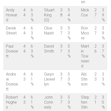
en
Andy
4
6
Stuart
3
5
Mick
2
3
Howar
4
3
King
8
4
Cox
7
9
d
%
(G)
%
%
Derek
4
6
Clive
3
5
Ron
2
3
Street
4
3
Naish
7
3
Moo
7
9
%
%
re
%
Paul
4
6
David
3
5
Mart
2
3
Dowse
4
3
Smith
7
3
in
6
7
tt
%
%
Tow
%
nsen
d
Andre
4
6
Gwyn
3
5
Abi
2
3
w
3
1
Llewel
7
3
Stin
3
3
Dowse
%
lyn
%
son
%
tt
Robert
4
6
John
3
5
Step
2
3
Hughe
3
1
Conn
7
3
hen
1
0
s
%
eely
%
Stin
%