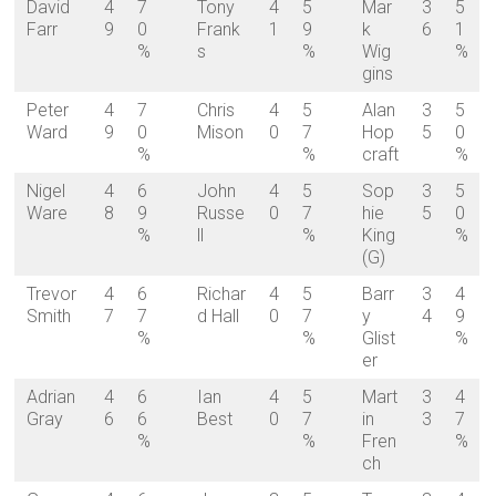
David
4
7
Tony
4
5
Mar
3
5
Farr
9
0
Frank
1
9
k
6
1
%
s
%
Wig
%
gins
Peter
4
7
Chris
4
5
Alan
3
5
Ward
9
0
Mison
0
7
Hop
5
0
%
%
craft
%
Nigel
4
6
John
4
5
Sop
3
5
Ware
8
9
Russe
0
7
hie
5
0
%
ll
%
King
%
(G)
Trevor
4
6
Richar
4
5
Barr
3
4
Smith
7
7
d Hall
0
7
y
4
9
%
%
Glist
%
er
Adrian
4
6
Ian
4
5
Mart
3
4
Gray
6
6
Best
0
7
in
3
7
%
%
Fren
%
ch