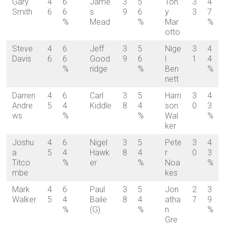
Gary
4
6
Jame
3
5
Ton
3
4
Smith
6
6
s
9
6
y
3
7
%
Mead
%
Mar
%
otto
Steve
4
6
Jeff
3
5
Nige
3
4
Davis
6
6
Good
9
6
l
1
4
%
ridge
%
Ben
%
nett
Darren
4
6
Carl
3
5
Harri
3
4
Andre
5
4
Kiddle
8
4
son
0
3
ws
%
%
Wal
%
ker
Joshu
4
6
Nigel
3
5
Pete
3
4
a
5
4
Hawk
8
4
r
0
3
Titco
%
er
%
Noa
%
mbe
kes
Mark
4
6
Paul
3
5
Jon
2
3
Walker
5
4
Baile
8
4
atha
7
9
%
(G)
%
n
%
Gre