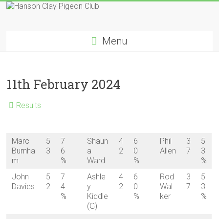
Skip
to
Hanson
content
Menu
Clay
Pigeon
11th February 2024
Club
Results
Marc
5
7
Shaun
4
6
Phil
3
5
Burnha
3
6
a
2
0
Allen
7
3
m
%
Ward
%
%
John
5
7
Ashle
4
6
Rod
3
5
Davies
2
4
y
2
0
Wal
7
3
%
Kiddle
%
ker
%
(G)